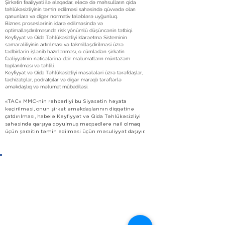
Şirkətin fəaliyyəti ilə əlaqədar, eləcə də məhsulların qida
təhlükəsizliyinin təmin edilməsi sahəsində qüvvədə olan
qanunlara və digər normativ tələblərə uyğunluq.
Biznes proseslərinin idarə edilməsində və
optimallaşdırılmasında risk yönümlü düşüncənin tətbiqi.
Keyfiyyət və Qida Təhlükəsizliyi İdarəetmə Sisteminin
səmərəliliyinin artırılması və təkmilləşdirilməsi üzrə
tədbirlərin işlənib hazırlanması, o cümlədən şirkətin
fəaliyyətinin nəticələrinə dair məlumatların müntəzəm
toplanılması və təhlili.
Keyfiyyət və Qida Təhlükəsizliyi məsələləri üzrə tərəfdaşlar,
təchizatçılar, podratçılar və digər maraqlı tərəflərlə
əməkdaşlıq və məlumat mübadiləsi.
«TAC» MMC-nin rəhbərliyi bu Siyasətin həyata
keçirilməsi, onun şirkət əməkdaşlarının diqqətinə
çatdırılması, habelə Keyfiyyət və Qida Təhlükəsizliyi
sahəsində qarşıya qoyulmuş məqsədlərə nail olmaq
üçün şəraitin təmin edilməsi üçün məsuliyyət daşıyır.
Maliyyə hesabatları
İcmal Maliyyə Hesabatı və Müstəqil
Auditor Rəyi, 2024-ci il üzrə
İcmal Maliyyə Hesabatı və Müstəqil
Auditor Rəyi, 2023-ci il üzrə
İcmal Maliyyə Hesabatı və Müstəqil