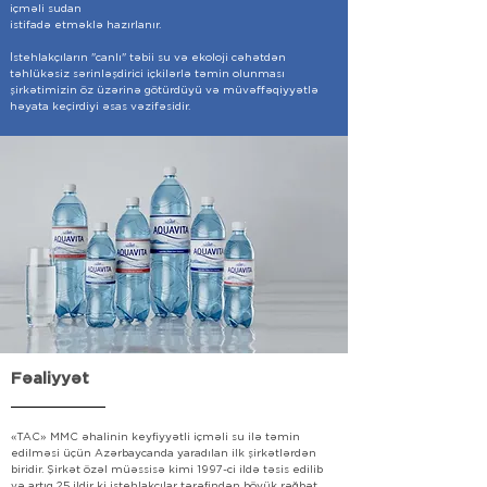
içməli sudan
istifadə etməklə hazırlanır.
İstehlakçıların "canlı" təbii su və ekoloji cəhətdən
təhlükəsiz sərinləşdirici içkilərlə təmin olunması
şirkətimizin öz üzərinə götürdüyü və müvəffəqiyyətlə
həyata keçirdiyi əsas vəzifəsidir.
Fəaliyyət
«TAC» MMC
əhalinin keyfiyyətli içməli su ilə təmin
edilməsi üçün Azərbaycanda yaradılan ilk şirkətlərdən
biridir. Şirkət özəl müəssisə kimi 1997-ci ildə təsis edilib
və artıq 25 ildir ki istehlakçılar tərəfindən böyük rəğbət