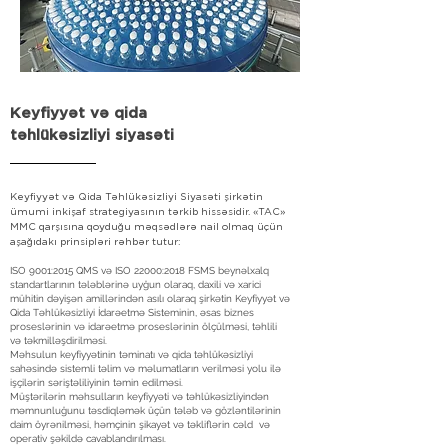
Keyfiyyət və qida
təhlükəsizliyi siyasəti
Keyfiyyət və Qida Təhlükəsizliyi Siyasəti şirkətin
ümumi inkişaf strategiyasının tərkib hissəsidir. «TAC»
MMC qarşısına qoyduğu məqsədlərə nail olmaq üçün
aşağıdakı prinsipləri rəhbər tutur:
ISO 9001:2015 QMS və ISO 22000:2018 FSMS beynəlxalq
standartlarının tələblərinə uyğun olaraq, daxili və xarici
mühitin dəyişən amillərindən asılı olaraq şirkətin Keyfiyyət və
Qida Təhlükəsizliyi İdarəetmə Sisteminin, əsas biznes
proseslərinin və idarəetmə proseslərinin ölçülməsi, təhlili
və təkmilləşdirilməsi.
Məhsulun keyfiyyətinin təminatı və qida təhlükəsizliyi
sahəsində sistemli təlim və məlumatların verilməsi yolu ilə
işçilərin səriştəliliyinin təmin edilməsi.
Müştərilərin məhsulların keyfiyyəti və təhlükəsizliyindən
məmnunluğunu təsdiqləmək üçün tələb və gözləntilərinin
daim öyrənilməsi, həmçinin şikayət və təkliflərin cəld və
operativ şəkildə cavablandırılması.