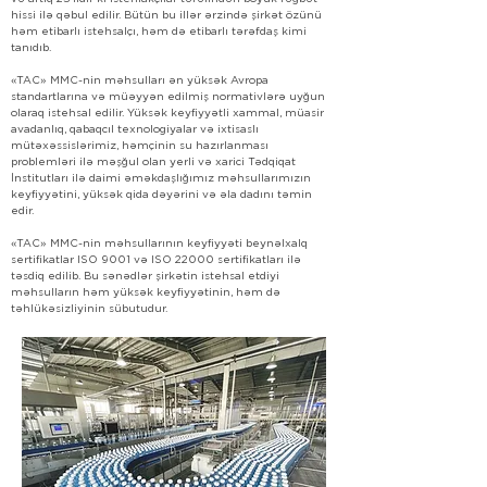
hissi ilə qəbul edilir. Bütün bu illər ərzində şirkət özünü
həm etibarlı istehsalçı, həm də etibarlı tərəfdaş kimi
tanıdıb.
«TAC» MMC-nin məhsulları ən yüksək Avropa
standartlarına və müəyyən edilmiş normativlərə uyğun
olaraq istehsal edilir. Yüksək keyfiyyətli xammal, müasir
avadanlıq, qabaqcıl texnologiyalar və ixtisaslı
mütəxəssislərimiz, həmçinin su hazırlanması
problemləri ilə məşğul olan yerli və xarici Tədqiqat
İnstitutları ilə daimi əməkdaşlığımız məhsullarımızın
keyfiyyətini, yüksək qida dəyərini və əla dadını təmin
edir.
«TAC» MMC-nin məhsullarının keyfiyyəti beynəlxalq
sertifikatlar ISO 9001 və ISO 22000 sertifikatları ilə
təsdiq edilib. Bu sənədlər şirkətin istehsal etdiyi
məhsulların həm yüksək keyfiyyətinin, həm də
təhlükəsizliyinin sübutudur.