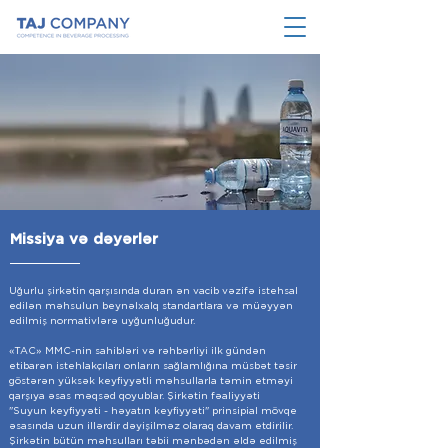
Missiya və dəyərlər
Uğurlu şirkətin qarşısında duran ən vacib vəzifə istehsal
edilən məhsulun beynəlxalq standartlara və müəyyən
edilmiş normativlərə uyğunluğudur.
«TAC» MMC-nin sahibləri və rəhbərliyi ilk gündən
etibarən istehlakçıları onların sağlamlığına müsbət təsir
göstərən yüksək keyfiyyətli məhsullarla təmin etməyi
qarşıya əsas məqsəd qoyublar. Şirkətin fəaliyyəti
"Suyun keyfiyyəti - həyatın keyfiyyəti" prinsipial mövqe
əsasında uzun illərdir dəyişilməz olaraq davam etdirilir.
Şirkətin bütün məhsulları təbii mənbədən əldə edilmiş