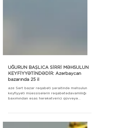
UĞURUN BAŞLICA SİRRİ MƏHSULUN
KEYFİYYƏTİNDƏDİR: Azərbaycan
bazarında 25 il
aze Sərt bazar rəqabəti şəraitində məhsulun
keyfiyyəti müəssisələrin rəqabətədavamlılığı
baxımından əsas hərəkətverici qüvvəyə