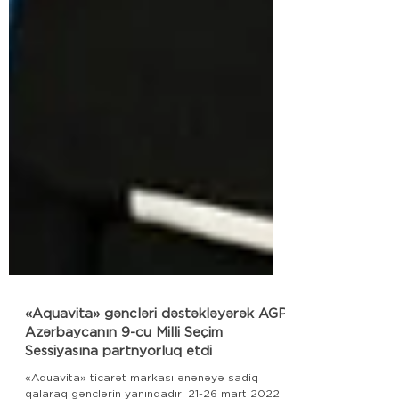
«Aquavita» gəncləri dəstəkləyərək AGP
Azərbaycanın 9-cu Milli Seçim
Sessiyasına partnyorluq etdi