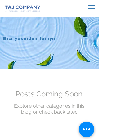
Bizi yaxından tanıyın
Posts Coming Soon
Explore other categories in this
blog or check back later.