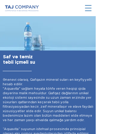
Saf və təmiz
təbii içməli su
Ənənəvi olaraq, Qafqazın mineral suları ən keyfiyyətli
hesab edilir.
"Aquavita" sağlam həyata töhfə verən həqiqi qida
dəyərinə malik məhsuldur. Qafqaz dağlarının unikal
ekoloji sistemi sayəsində su uzun zaman ərzində yer
süxurları qatlarından keçərək təbii yolla
filtrasiyasıyadan kecir, zəif minerallaşır və əlavə faydalı
xüsusiyyətlər əldə edir. Suyun unikal balansı
bədənimizə lazım olan bütün maddələri əldə etməyə
və hər zaman yaxşı əhvalda qalmağa yardım edir.
“Aquavita” suyunun istehsal prosesində prinsipial
olaraq əks osmos avadanlıqlarından istifadə edilmir.