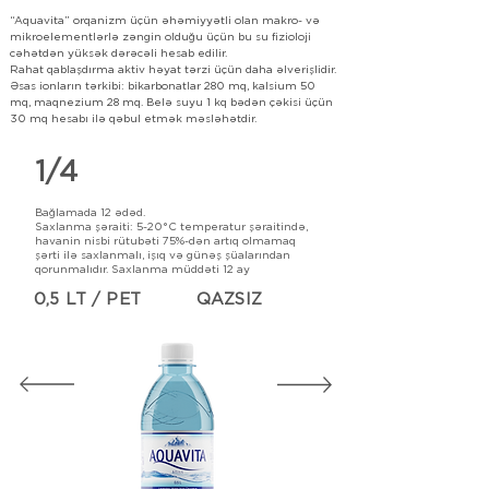
“Aquavita” orqanizm üçün əhəmiyyətli olan makro- və
mikroelementlərlə zəngin olduğu üçün bu su fizioloji
cəhətdən yüksək dərəcəli hesab edilir.
Rahat qablaşdırma aktiv həyat tərzi üçün daha əlverişlidir.
Əsas ionların tərkibi: bikarbonatlar 280 mq, kalsium 50
mq, maqnezium 28 mq. Belə suyu 1 kq bədən çəkisi üçün
30 mq hesabı ilə qəbul etmək məsləhətdir.
1/4
Bağlamada 12 ədəd.
Saxlanma şəraiti: 5-20°C
temperatur şəraitində,
havanin nisbi rütubəti 75%-dən artıq olmamaq
şərti ilə saxlanmalı, işıq və günəş şüalarından
qorunmalıdır. Saxlanma müddəti 12 ay
0,5 LT / PET
QAZSIZ