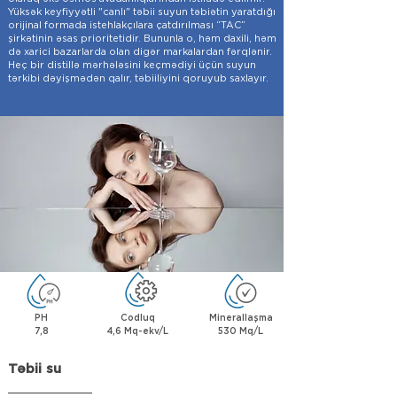
Yüksək keyfiyyətli "canlı" təbii suyun təbiətin yaratdığı
orijinal formada istehlakçılara çatdırılması “TAC”
şirkətinin əsas prioritetidir. Bununla o, həm daxili, həm
də xarici bazarlarda olan digər markalardan fərqlənir.
Heç bir distillə mərhələsini keçmədiyi üçün suyun
tərkibi dəyişmədən qalır, təbiiliyini qoruyub saxlayır.
PH
Codluq
Minerallaşma
7,8
4,6 Mq-ekv/L
530 Mq/L
Təbii su