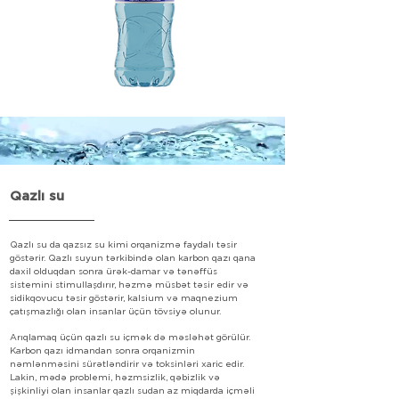
Qazlı su
Qazlı su da qazsız su kimi orqanizmə faydalı təsir
göstərir. Qazlı suyun tərkibində olan karbon qazı qana
daxil olduqdan sonra ürək-damar və tənəffüs
sistemini stimullaşdırır, həzmə müsbət təsir edir və
sidikqovucu təsir göstərir, kalsium və maqnezium
çatışmazlığı olan insanlar üçün tövsiyə olunur.
Arıqlamaq üçün qazlı su içmək də məsləhət görülür.
Karbon qazı idmandan sonra orqanizmin
nəmlənməsini sürətləndirir və toksinləri xaric edir.
Lakin, mədə problemi, həzmsizlik, qəbizlik və
şişkinliyi olan insanlar qazlı sudan az miqdarda içməli