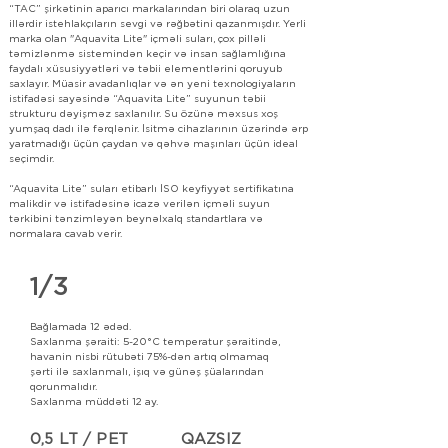
“TAC” şirkətinin aparıcı markalarından biri olaraq uzun
illərdir istehlakçıların sevgi və rəğbətini qazanmışdır. Yerli
marka olan "Aquavita Lite" içməli suları, çox pilləli
təmizlənmə sistemindən keçir və insan sağlamlığına
faydalı xüsusiyyətləri və təbii elementlərini qoruyub
saxlayır. Müasir avadanlıqlar və ən yeni texnologiyaların
istifadəsi sayəsində “Aquavita Lite” suyunun təbii
strukturu dəyişməz saxlanılır. Su özünə məxsus xoş
yumşaq dadı ilə fərqlənir. İsitmə cihazlarının üzərində ərp
yaratmadığı üçün çaydan və qəhvə maşınları üçün ideal
seçimdir.
“Aquavita Lite” suları etibarlı İSO keyfiyyət sertifikatına
malikdir və istifadəsinə icazə verilən içməli suyun
tərkibini tənzimləyən beynəlxalq standartlara və
normalara cavab verir.
1/3
Bağlamada 12 ədəd.
Saxlanma şəraiti: 5-20°C temperatur şəraitində,
havanin nisbi rütubəti 75%-dən artıq olmamaq
şərti ilə saxlanmalı, işıq və günəş şüalarından
qorunmalıdır.
Saxlanma müddəti 12 ay.
0,5 LT / PET
QAZSIZ