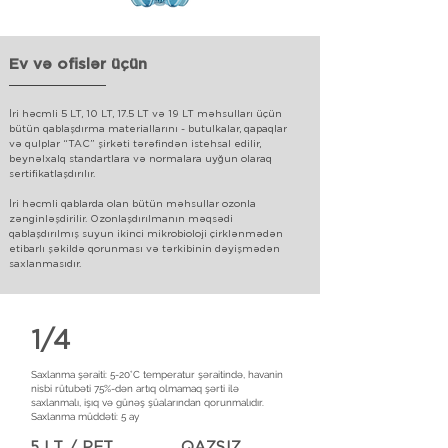
Ev və ofislər üçün
İri həcmli 5 LT, 10 LT, 17.5 LT və 19 LT məhsulları üçün
bütün qablaşdırma materiallarını - butulkalar, qapaqlar
və qulplar “TAC” şirkəti tərəfindən istehsal edilir,
beynəlxalq standartlara və normalara uyğun olaraq
sertifikatlaşdırılır.
İri həcmli qablarda olan bütün məhsullar ozonla
zənginləşdirilir. Ozonlaşdırılmanın məqsədi
qablaşdırılmış suyun ikinci mikrobioloji çirklənmədən
etibarlı şəkildə qorunması və tərkibinin dəyişmədən
saxlanmasıdır.
1/4
Saxlanma şəraiti: 5-20°C temperatur şəraitində, havanin
nisbi rütubəti 75%-dən artıq olmamaq şərti ilə
saxlanmalı, işıq və günəş şüalarından qorunmalıdır.
Saxlanma müddəti: 5 ay
5 LT / PET
QAZSIZ