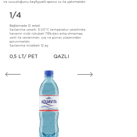
və susuzluğunu keyfiyyətli qazsız su ilə yatırmalıdır.
1/4
Bağlamada 12 ədəd.
Saxlanma şəraiti: 5-20°C temperatur şəraitində,
havanin nisbi rütubəti 75%-dən artıq olmamaq
şərti ilə saxlanmalı, işıq və günəş şüalarından
qorunmalıdır.
Saxlanma müddəti 12 ay.
0,5 LT/ PET
QAZLI