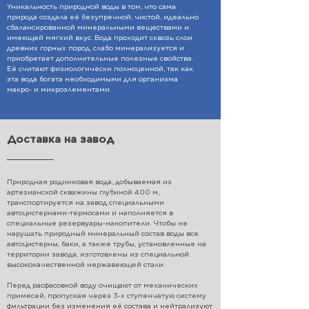
Уникальность природной воды в том, что сама
природа создала её безупречной, чистой, идеально
сбалансированной минеральными веществами и
имеющей мягкий вкус. Вода проходит сквозь слои
древних горных пород, слабо минерализуется и
приобретает дополнительные полезные свойства.
Её считают физиологически полноценной, так как
эта вода богата необходимыми для организма
макро- и микроэлементами.
Доставка на завод
Природная родниковая вода, добываемая из
артезианской скважины глубиной 400 м,
транспортируется на завод специальными
автоцистернами-термосами и наполняется в
специальные резервуары-накопители. Чтобы не
нарушать природный минеральный состав воды все
автоцистерны, баки, а также трубы, установленные на
территории завода, изготовлены из специальной
высококачественной нержавеющей стали.
Перед расфасовкой воду очищают от механических
примесей, пропуская через 3-х ступенчатую систему
фильтрации без изменения её состава и нейтрализуют