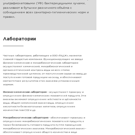
ультрафиолетовыми (УФ) бактерицидными лучами,
разливают в бутылки различного объёма с
соблюдением всех санитарно-гигиенических норм и
правил.
Лаборатории
Частные лаборатории, работающие в ООО «ТАДЖ», являются
главной гордостью компании. Функционирующие на заводе
физико-химическая и микробиологическая лаборатории
осуществляют химический, микробиологический и
органолептический контроль воды на всех этапах
производственной цепочки, от поступления сырья на завод до
поступления готовой продукции на склад, и обеспечивают
соответствие результатов этих анализов установленным
нормам.
Физико-химическая лаборатория
– осуществляет проверку и
определение физико-химических показателей продукта. Эти
анализы включают определение жёсткости и щёлочности
воды, общий химический анализ воды, определение
кислотности безалкогольных напитков, определение
количества газа CO2 и др.
Микробиологическая лаборатория
- обеспечивает проверку и
определение микробиологических показателей продукта, а
также безопасность готового продукта путём проведения
микробиологических анализов.
Микробиологический анализ –
обеспечивает определение общего количества и вида