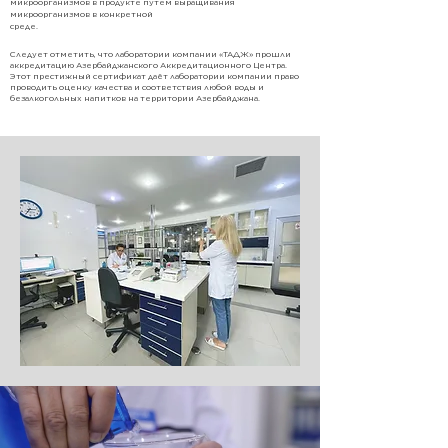
микроорганизмов в продукте путем выращивания
микроорганизмов в конкретной
среде.
Следует отметить, что лаборатории компании «TAДЖ» прошли
аккредитацию Азербайджанского Аккредитационного Центра.
Этот престижный сертификат даёт лаборатории компании право
проводить оценку качества и соответствия любой воды и
безалкогольных напитков на территории Азербайджана.