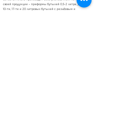
своей продукции – преформы бутылей 0,5-2 литра, для 5-ти,
10-ти, 17-ти и 20 литровых бутылей с резьбовым и
диспенсерным горлом, а также ручки и крышки для всей
крупногабаритной тары. Для производства упаковочного
материала закупаются только гранулы
полиэтилентерефталата, весь остальной процесс
происходит на заводе. Весь упаковочный материал
соответствует международным стандартам и нормам, и
сертифицируется в соответствии с законодательством
Азербайджанской Республики.
Ароматизаторы
Отличный вкус и высокое качество продукции компании
«ТАДЖ» обеспечивается использованием натуральной воды и
ароматизаторов, изготовленных из натуральных фруктов и
ягод производства известной немецкой компании
«DOHLER».
«DOHLER» уже более 180 лет один из ведущих мировых
производителей и поставщиков натуральных ингредиентов,
ароматизаторов и красителей, а также комплексных
решений для пищевой промышленности и производства
напитков.