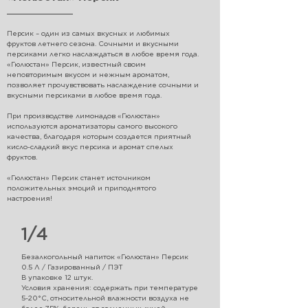
Персик – один из самых вкусных и любимых
фруктов летнего сезона. Сочными и вкусными
персиками легко наслаждаться в любое время года.
«Гюлюстан» Персик, известный своим
неповторимым вкусом и нежным ароматом,
позволяет прочувствовать наслаждение сочными и
вкусными персиками в любое время года.
При производстве лимонадов «Гюлюстан»
используются ароматизаторы самого высокого
качества, благодаря которым создается приятный
кисло-сладкий вкус персика и аромат спелых
фруктов.
«Гюлюстан» Персик станет источником
положительных эмоций и приподнятого
настроения!
1/4
Безалкогольный напиток «Гюлюстан» Персик
0.5 Л / Газированный / ПЭТ
В упаковке 12 штук.
Условия хранения: содержать при температуре
5-20°С, относительной влажности воздуха не