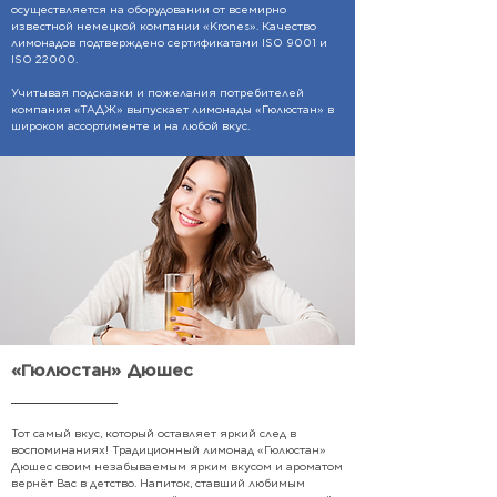
осуществляется на оборудовании от всемирно
известной немецкой компании «Krones». Качество
лимонадов подтверждено сертификатами
ISO 9001 и
ISO 22000.
Учитывая подсказки и пожелания потребителей
компания «ТАДЖ» выпускает лимонады «Гюлюстан» в
широком ассортименте и на любой вкус.
«Гюлюстан» Дюшес
Тот самый вкус, который оставляет яркий след в
воспоминаниях! Традиционный лимонад «Гюлюстан»
Дюшес своим незабываемым ярким вкусом и ароматом
вернёт Вас в детство. Напиток, ставший любимым