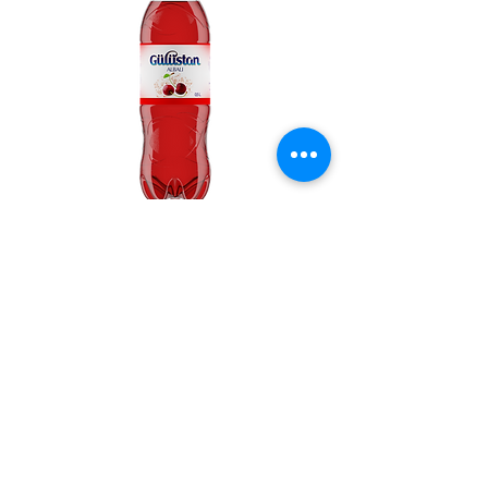
«Гюлюстан» Апельсин
Самый популярный цитрусовый аромат! Апельсин
считается неисчерпаемым источником витамина С.
Апельсиновый лимонад «Гюлюстан» позволяет ощутить
сочный сладкий вкус и чудесный аромат этого фрукта.
Придаёт мгновенную энергию и бодрость.
При производстве лимонадов «Гюлюстан» используются
ароматизаторы самого высокого качества, благодаря
которым создаётся превосходный кисло-сладкий вкус и
яркий
аромат апельсинов.