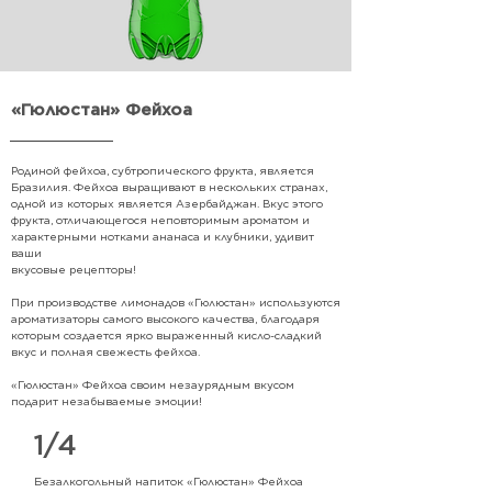
«Гюлюстан» Фейхоа
Родиной фейхоа, субтропического фрукта, является
Бразилия. Фейхоа выращивают в нескольких странах,
одной из которых является Азербайджан. Вкус этого
фрукта, отличающегося неповторимым ароматом и
характерными нотками ананаса и клубники, удивит
ваши
вкусовые рецепторы!
При производстве лимонадов «Гюлюстан» используются
ароматизаторы самого высокого качества, благодаря
которым создается ярко выраженный кисло-сладкий
вкус и полная свежесть фейхоа.
«Гюлюстан» Фейхоа своим незаурядным вкусом
подарит незабываемые эмоции!
1/4
Безалкогольный напиток «Гюлюстан» Фейхоа