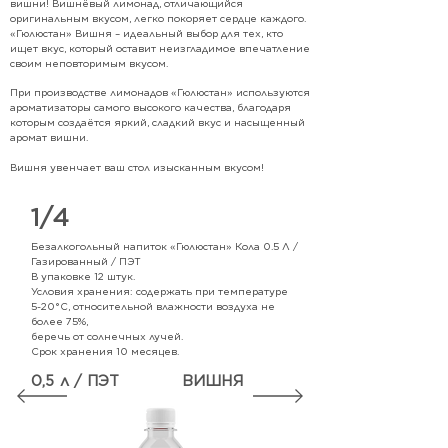
вишни! Вишнёвый лимонад, отличающийся
оригинальным вкусом, легко покоряет сердце каждого.
«Гюлюстан» Вишня – идеальный выбор для тех, кто
ищет вкус, который оставит неизгладимое впечатление
своим неповторимым вкусом.
При производстве лимонадов «Гюлюстан» используются
ароматизаторы самого высокого качества, благодаря
которым создаётся яркий, сладкий вкус и насыщенный
аромат вишни.
Вишня увенчает ваш стол изысканным вкусом!
1/4
Безалкогольный напиток «Гюлюстан» Кола
0.5 Л /
Газированный / ПЭТ
В упаковке 12 штук.
Условия хранения: содержать при температуре
5-20°С, относительной влажности воздуха не
более 75%,
беречь от солнечных лучей.
Срок хранения 10 месяцев.
0,5 л / ПЭТ
ВИШНЯ