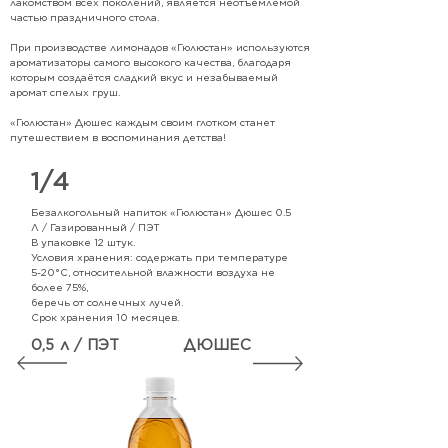
лакомством всех поколений, является неотъемлемой
частью праздничного стола.
При производстве лимонадов «Гюлюстан» используются
ароматизаторы самого высокого качества, благодаря
которым создаётся сладкий вкус и незабываемый
аромат спелых груш.
«Гюлюстан» Дюшес каждым своим глотком станет
путешествием в воспоминания детства!
1/4
Безалкогольный напиток «Гюлюстан» Дюшес
0.5
Л / Газированный / ПЭТ
В упаковке 12 штук.
Условия хранения: содержать при температуре
5-20°С, относительной влажности воздуха не
более 75%,
беречь от солнечных лучей.
Срок хранения 10 месяцев.
0,5 л / ПЭТ
ДЮШЕС