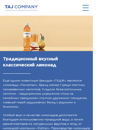
Традиционный вкусный
классический лимонад
Ещё одним известным брендом «ТАДЖ» являются
лимонады «Гюлюстан», бренд номер 1 среди местных
газированных напитков. Сладкие безалкогольные
напитки – традиционное украшение стола на
семейных праздниках, спутник дружеских посиделок,
главный герой задушевных бесед с родными и
близкими.
Особый вкус и качество лимонадов достигается
благодаря использованию природной воды, а также
ароматизаторов из натуральных фруктов и ягод, от
немецкой компании «Dohler». Производство лимонадов