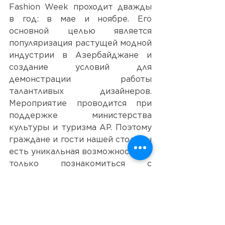
Fashion Week проходит дважды 
в год: в мае и ноябре. Его 
основной целью является 
популяризация растущей модной 
индустрии в Азербайджане и 
создание условий для 
демонстрации работы 
талантливых дизайнеров. 
Мероприятие проводится при 
поддержке министерства 
культуры и туризма АР. Поэтому 
граждане и гости нашей столицы 
есть уникальная возможность не 
только познакомиться с 
коллекциями местных и 
зарубежных дизайнеров 
одежды, узнать модные тренды 
предстоящего сезона весна-лето, 
но и испробовать качественную, 