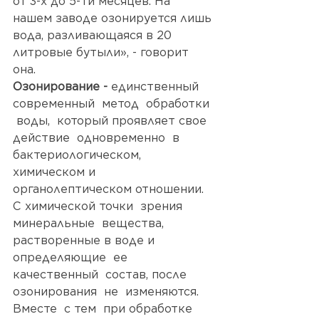
от 3-х до 5-ти месяцев. На 
нашем заводе озонируется лишь 
вода, разливающаяся в 20 
литровые бутыли», - говорит 
она. 
Озонирование - 
единственный 
современный  метод  обработки 
 воды,  который проявляет свое 
действие  одновременно  в 
бактериологическом,  
химическом и 
органолептическом отношении. 
С химической точки  зрения  
минеральные  вещества,  
растворенные в воде и 
определяющие  ее  
качественный  состав, после  
озонирования  не  изменяются. 
Вместе  с тем  при обработке 