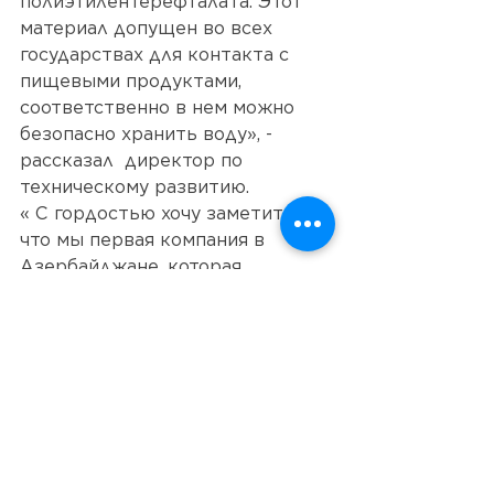
полиэтилентерефталата. Этот 
материал допущен во всех 
государствах для контакта с 
пищевыми продуктами, 
соответственно в нем можно 
безопасно хранить воду», - 
рассказал  директор по 
техническому развитию.
« С гордостью хочу заметить, 
что мы первая компания в 
Азербайджане, которая 
использует блочную систему 
выдува и розлива. Процесс 
происходит в едином 
герметичном блоке, в который 
не поступает воздух из 
помещения, так называемый 
технический воздух. 
Соответственно, мы исключаем 