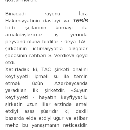
Binəqədi rayonu İcra 
Hakimiyyətinin dəstəyi və 
TƏBİB
tibb işçilərinin köməyi ilə 
əməkdaşlarımız iş yerində 
peyvənd oluna bildilər - deyə TAC 
şirkətinin ictimaiyyətlə əlaqələr 
şöbəsinin rəhbəri S. Verdieva qeyd 
etdi.
Xatırladak ki, TAC şirkəti əhalini 
keyfiyyətli içməli su ilə təmin 
etmək üçün Azərbaycanda 
yaradılan ilk şirkətdir. «Suyun 
keyfiyyəti - həyatın keyfiyyəti!» 
şirkətin uzun illər ərzində əməl 
etdiyi əsas şüarıdır ki, daxili 
bazarda əldə etdiyi uğur və etibar 
məhz bu yanaşmanın nəticəsidir. 