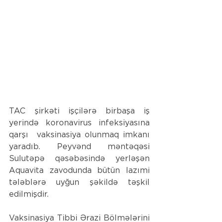
TAC şirkəti işçilərə birbaşa iş 
yerində koronavirus infeksiyasına 
qarşı  vaksinasiya olunmaq imkanı 
yaradıb. Peyvənd məntəqəsi 
Sulutəpə qəsəbəsində yerləşən 
Aquavita zavodunda bütün lazımi 
tələblərə uyğun şəkildə təşkil 
edilmişdir.
Vaksinasiya 
Tibbi Ərazi Bölmələrini 