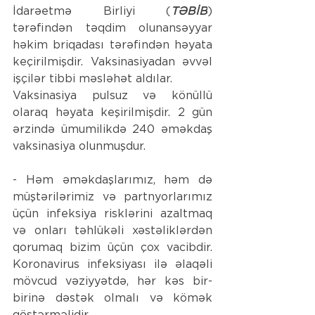
İdarəetmə Birliyi (
TƏBİB
)
tərəfindən təqdim olunansəyyar 
həkim briqadası tərəfindən həyata 
keçirilmişdir. Vaksinasiyadan əvvəl 
işçilər tibbi məsləhət aldılar.
Vaksinasiya pulsuz və könüllü 
olaraq həyata keşirilmişdir.
 2 gün 
ərzində ümumilikdə 240 əməkdaş 
vaksinasiya olunmuşdur. 
- Həm əməkdaşlarımız, həm də 
müştərilərimiz və partnyorlarımız 
üçün infeksiya risklərini azaltmaq 
və onları təhlükəli xəstəliklərdən 
qorumaq bizim üçün çox vacibdir. 
Koronavirus infeksiyası ilə əlaqəli 
mövcud vəziyyətdə, hər kəs bir-
birinə dəstək olmalı və kömək 
göstərməlidir.