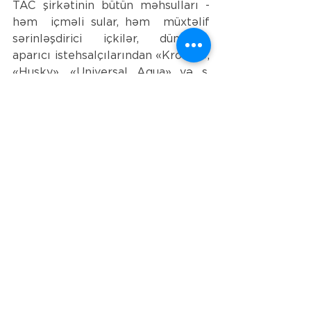
TAC şirkətinin bütün məhsulları - 
həm  içməli sular, həm  müxtəlif 
sərinləşdirici içkilər, dünyanın 
aparıcı istehsalçılarından «Krones», 
«Husky», «Universal Aqua» və s. 
avadanlıqlar vasitəsilə istehsal 
olunur. Məhsulların keyfiyyəti 
beynəlxalq ISO 9001:2008 və ISO 
22000:2005 sertifikatları ilə təsdiq 
edilib. Bu sənədlər şirkətin istehsal 
etdiyi məhsulların həm yüksək 
keyfiyyətinin, həm də 
təhlükəsizliyinin sübutudur.
See All
Recent Posts