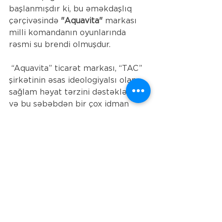
başlanmışdır ki, bu əməkdaşlıq 
çərçivəsində 
"Aquavita"
 markası 
milli komandanın oyunlarında 
rəsmi su brendi olmuşdur.
 “Aquavita” ticarət markası, “TAC” 
şirkətinin əsas ideologiyalsı olan 
sağlam həyat tərzini dəstəkləyir 
və bu səbəbdən bir çox idman 
klubları və tədbirləri ilə 
əməkdaşlıq edir.
See All
Recent Posts