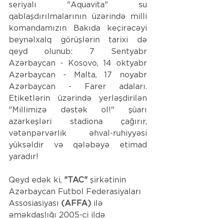
seriyalı "Aquavita" su 
qablaşdırılmalarının üzərində milli 
komandamızın Bakıda keçirəcəyi 
beynəlxalq görüşlərin tarixi də 
qeyd olunub: 7 Sentyabr 
Azərbaycan - Kosovo, 14 oktyabr 
Azərbaycan - Malta, 17 noyabr 
Azərbaycan - Farer adaları. 
Etiketlərin üzərində yerləşdirilən 
"Millimizə dəstək ol!" şüarı 
azarkeşləri stadiona çağırır, 
vətənpərvərlik əhval-ruhiyyəsi 
yüksəldir və qələbəyə etimad 
yaradır!
Qeyd edək ki, 
"TAC"
 şirkətinin 
Azərbaycan Futbol Federasiyaları 
Assosiasiyası 
(AFFA)
 ilə 
əməkdaşlığı 2005-ci ildə 