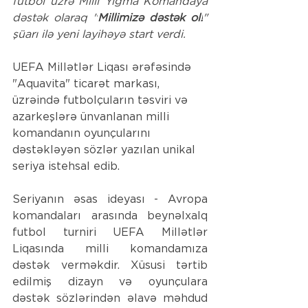
futbol üzrə Milli Yığma Komandaya 
dəstək olaraq "
Millimizə dəstək ol!
" 
şüarı ilə yeni layihəyə start verdi.
UEFA Millətlər Liqası ərəfəsində 
"Aquavita" ticarət markası, 
üzrəində futbolçuların təsviri və 
azarkeşlərə ünvanlanan milli 
komandanın oyunçularını 
dəstəkləyən sözlər yazılan unikal 
seriya istehsal edib.
Seriyanın əsas ideyası - Avropa 
komandaları arasında beynəlxalq 
futbol turniri UEFA Millətlər 
Liqasında milli komandamıza 
dəstək verməkdir. Xüsusi tərtib 
edilmiş dizayn və oyunçulara 
dəstək sözlərindən əlavə məhdud 