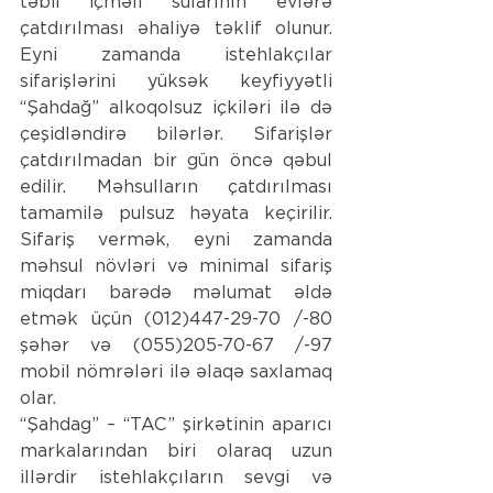
təbii içməli sularının evlərə 
çatdırılması əhaliyə təklif olunur. 
Eyni zamanda istehlakçılar 
sifarişlərini yüksək keyfiyyətli 
“Şahdağ” alkoqolsuz içkiləri ilə də 
çeşidləndirə bilərlər. Sifarişlər 
çatdırılmadan bir gün öncə qəbul 
edilir. Məhsulların çatdırılması 
tamamilə pulsuz həyata keçirilir. 
Sifariş vermək, eyni zamanda 
məhsul növləri və minimal sifariş 
miqdarı barədə məlumat əldə 
etmək üçün (012)447-29-70 /-80 
şəhər və (055)205-70-67 /-97 
mobil nömrələri ilə əlaqə saxlamaq 
olar.
“Şahdag” – “TAC” şirkətinin aparıcı 
markalarından biri olaraq uzun 
illərdir istehlakçıların sevgi və 