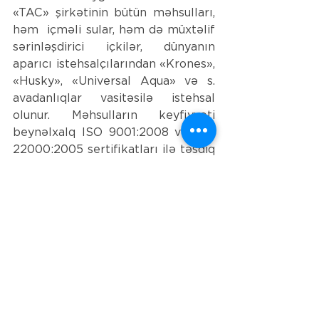
«TAC» şirkətinin bütün məhsulları, 
həm  içməli sular, həm də müxtəlif 
sərinləşdirici içkilər, dünyanın 
aparıcı istehsalçılarından «Krones», 
«Husky», «Universal Aqua» və s. 
avadanlıqlar vasitəsilə istehsal 
olunur. Məhsulların keyfiyyəti 
beynəlxalq ISO 9001:2008 və ISO 
22000:2005 sertifikatları ilə təsdiq 
edilib. Bu sənədlər şirkətin istehsal 
etdiyi məhsulların həm yüksək 
keyfiyyətinin, həm də 
təhlükəsizliyinin sübutudur.
See All
Recent Posts