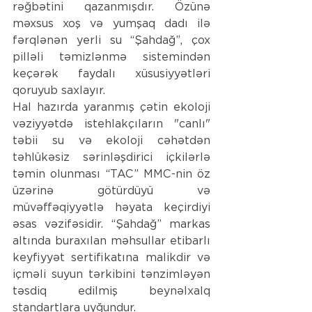
rəğbətini qazanmışdır. 
Özünə 
məxsus xoş və yumşaq dadı ilə 
fərqlənən yerli su “Şahdağ”, çox 
pilləli təmizlənmə sistemindən 
keçərək faydalı xüsusiyyətləri 
qoruyub saxlayır.
Hal hazırda yaranmış çətin ekoloji 
vəziyyətdə istehlakçıların "canlı" 
təbii su və ekoloji cəhətdən 
təhlükəsiz sərinləşdirici içkilərlə 
təmin olunması “TAC” MMC-nin öz 
üzərinə götürdüyü və 
müvəffəqiyyətlə həyata keçirdiyi 
əsas vəzifəsidir. “Şahdağ” markas 
altında buraxılan məhsullar etibarlı 
keyfiyyət sertifikatına malikdir və 
içməli suyun tərkibini tənzimləyən 
təsdiq edilmiş beynəlxalq 
standartlara uyğundur.