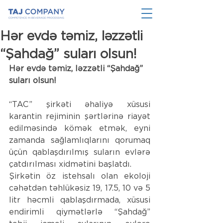
Hər evdə təmiz, ləzzətli
“Şahdağ” suları olsun!
Hər evdə təmiz, ləzzətli “Şahdağ” 
suları olsun!
“TAC” şirkəti 
əhaliyə
 xüsusi 
karantin rejiminin 
şərtlərinə riayət 
edilməsində kömək etmək, eyni 
zamanda sağlamlıqlarını qorumaq 
üçün 
qablaşdırılmış suların evlərə 
çatdırılması xidmətini 
başlatdı.
Şirkətin öz istehsalı olan ekoloji 
cəhətdən təhlükəsiz 19, 17.5, 10 və 5 
litr həcmli qablaşdırmada, xüsusi 
endirimli qiymətlərlə “Şahdağ” 