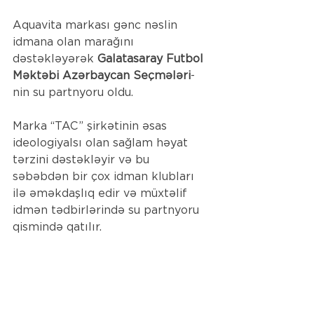
Aquavita markası gənc nəslin 
idmana olan marağını 
dəstəkləyərək
 Galatasaray Futbol 
Məktəbi Azərbaycan Seçmələri
-
nin su partnyoru oldu. 
M
arka
 “TAC” şirkətinin əsas 
ideologiyalsı olan sağlam həyat 
tərzini dəstəkləyir və bu 
səbəbdən bir çox idman klubları 
ilə əməkdaşlıq edir və müxtəlif 
idmən tədbirlərində su partnyoru 
qismində qatılır.